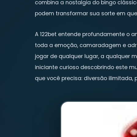
combina a nostalgia do bingo clássi
podem transformar sua sorte em que
A 122bet entende profundamente o amo
toda a emoção, camaradagem e adren
jogar de qualquer lugar, a qualquer
iniciante curioso descobrindo este m
que você precisa: diversão ilimitad