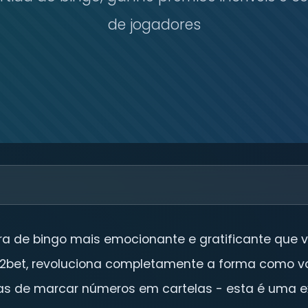
de jogadores
a de bingo mais emocionante e gratificante que v
122bet, revoluciona completamente a forma como v
as de marcar números em cartelas - esta é uma e