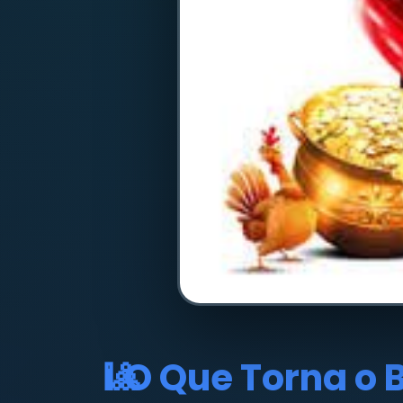
O Que Torna o 