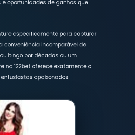
es e oportunidades de ganhos que
nture especificamente para capturar
a conveniência incomparável de
ogou bingo por décadas ou um
ure na 122bet oferece exatamente o
 entusiastas apaixonados.