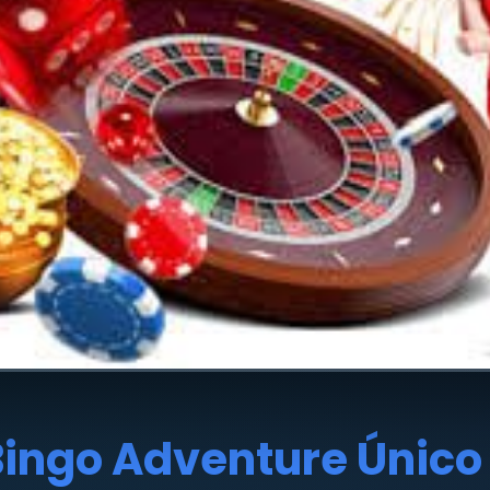
Bingo Adventure Único